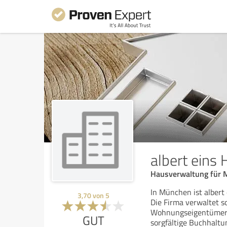
albert eins
Hausverwaltung für 
In München ist albert
3,70
von
5
Die Firma verwaltet s
Wohnungseigentümerge
GUT
sorgfältige Buchhaltu