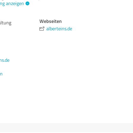
ng anzeigen
Webseiten
altung
alberteins.de
ns.de
en