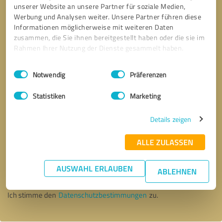
unserer Website an unsere Partner für soziale Medien,
Werbung und Analysen weiter. Unsere Partner führen diese
Informationen möglicherweise mit weiteren Daten
zusammen, die Sie ihnen bereitgestellt haben oder die sie im
Rahmen Ihrer Nutzung der Dienste gesammelt haben.
Einwilligungsauswahl
Impressum
|
Datenschutzbestimmungen
Notwendig
Präferenzen
Statistiken
Marketing
Details zeigen
ALLE ZULASSEN
Bitte um Rückruf
* Erforderliche Angaben
AUSWAHL ERLAUBEN
ABLEHNEN
Nachricht senden
Ich stimme den
Datenschutzbestimmungen
zu.