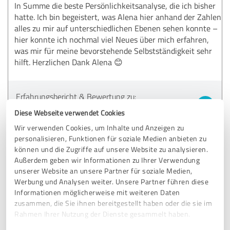
In Summe die beste Persönlichkeitsanalyse, die ich bisher
hatte. Ich bin begeistert, was Alena hier anhand der Zahlen
alles zu mir auf unterschiedlichen Ebenen sehen konnte –
hier konnte ich nochmal viel Neues über mich erfahren,
was mir für meine bevorstehende Selbstständigkeit sehr
hilft. Herzlichen Dank Alena 😊
Erfahrungsbericht & Bewertung zu:
Alena Kuschwid
Diese Webseite verwendet Cookies
Wir verwenden Cookies, um Inhalte und Anzeigen zu
04.06.2026
I.
personalisieren, Funktionen für soziale Medien anbieten zu
können und die Zugriffe auf unsere Website zu analysieren.
Kommentar von Alena Kuschwid:
Außerdem geben wir Informationen zu Ihrer Verwendung
unserer Website an unsere Partner für soziale Medien,
Danke dir Irmgard für dein Vertrauen und danke für
Werbung und Analysen weiter. Unsere Partner führen diese
deine Worte. So lieb und freut mich, dass ich dir helfen
Informationen möglicherweise mit weiteren Daten
konnte
zusammen, die Sie ihnen bereitgestellt haben oder die sie im
Rahmen Ihrer Nutzung der Dienste gesammelt haben.