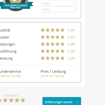
0
2 Sterne
0
1 Stern
ualität
4,94
utzen
4,90
eistungen
4,88
usführung
4,96
eratung
5,00
undenservice
Preis / Leistung
EHR GUT (4,96)
SEHR GUT (4,94)
4,93 von 5
Erfahrungen zuerst