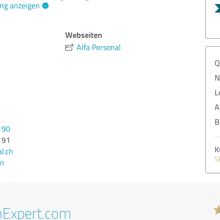
ng anzeigen
Webseiten
Alfa Personal
Q
N
L
A
B
 90
 91
K
l.ch
S
en
nExpert.com