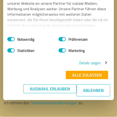
unserer Website an unsere Partner für soziale Medien,
Werbung und Analysen weiter. Unsere Partner führen diese
Informationen möglicherweise mit weiteren Daten
zusammen, die Sie ihnen bereitgestellt haben oder die sie im
Rahmen Ihrer Nutzung der Dienste gesammelt haben.
Einwilligungsauswahl
Impressum
|
Datenschutzbestimmungen
Notwendig
Präferenzen
Statistiken
Marketing
Details zeigen
ALLE ZULASSEN
Bitte um Rückruf
* Erforderliche Angaben
AUSWAHL ERLAUBEN
ABLEHNEN
Nachricht senden
Ich stimme den
Datenschutzbestimmungen
zu.