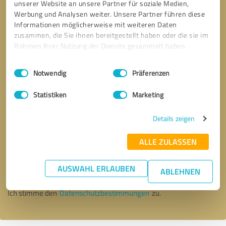
unserer Website an unsere Partner für soziale Medien,
Werbung und Analysen weiter. Unsere Partner führen diese
Informationen möglicherweise mit weiteren Daten
zusammen, die Sie ihnen bereitgestellt haben oder die sie im
Rahmen Ihrer Nutzung der Dienste gesammelt haben.
Einwilligungsauswahl
Impressum
|
Datenschutzbestimmungen
Notwendig
Präferenzen
Statistiken
Marketing
Details zeigen
Bitte um Rückruf
* Erforderliche Angaben
ALLE ZULASSEN
AUSWAHL ERLAUBEN
Nachricht senden
ABLEHNEN
Ich stimme den
Datenschutzbestimmungen
zu.