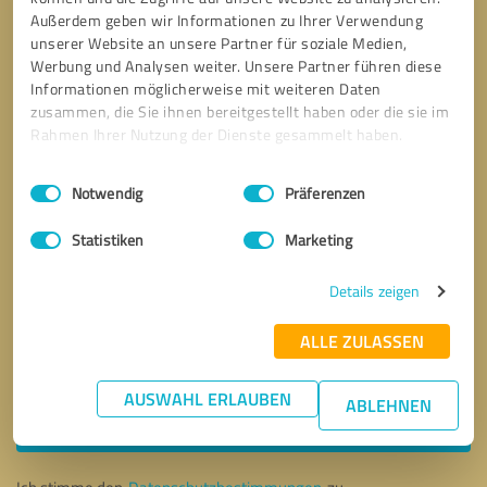
Außerdem geben wir Informationen zu Ihrer Verwendung
unserer Website an unsere Partner für soziale Medien,
Werbung und Analysen weiter. Unsere Partner führen diese
Informationen möglicherweise mit weiteren Daten
zusammen, die Sie ihnen bereitgestellt haben oder die sie im
Rahmen Ihrer Nutzung der Dienste gesammelt haben.
Einwilligungsauswahl
Impressum
|
Datenschutzbestimmungen
Notwendig
Präferenzen
Statistiken
Marketing
Details zeigen
ALLE ZULASSEN
Bitte um Rückruf
* Erforderliche Angaben
AUSWAHL ERLAUBEN
ABLEHNEN
Nachricht senden