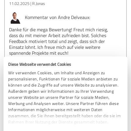
11.02.2025
R.Jonas
Kommentar von Andre Delveaux:
Danke für die mega Bewertung! Freut mich riesig,
dass du mit meiner Arbeit zufrieden bist. Solches
Feedback motiviert total und zeigt, dass sich der
Einsatz lohnt. Ich freue mich auf viele weitere
spannende Projekte mit euch!
Diese Webseite verwendet Cookies
Wir verwenden Cookies, um Inhalte und Anzeigen zu
5,00 von 5
personalisieren, Funktionen für soziale Medien anbieten zu
können und die Zugriffe auf unsere Website zu analysieren.
SEHR GUT
Empfehlung
Außerdem geben wir Informationen zu Ihrer Verwendung
unserer Website an unsere Partner für soziale Medien,
Werbung und Analysen weiter. Unsere Partner führen diese
Stickermarkt24
Informationen möglicherweise mit weiteren Daten
zusammen, die Sie ihnen bereitgestellt haben oder die sie im
Schon seit ein paar Jahren ist Andre der Retter in der Not,
Rahmen Ihrer Nutzung der Dienste gesammelt haben.
angefangen mit unserem sehr gut gestalteten Shop den
Andre in kürzester Zeit erstellt hat über zahlreiche