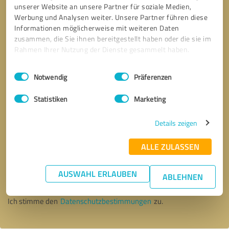
unserer Website an unsere Partner für soziale Medien,
Werbung und Analysen weiter. Unsere Partner führen diese
Informationen möglicherweise mit weiteren Daten
zusammen, die Sie ihnen bereitgestellt haben oder die sie im
Rahmen Ihrer Nutzung der Dienste gesammelt haben.
Einwilligungsauswahl
Impressum
|
Datenschutzbestimmungen
Notwendig
Präferenzen
Statistiken
Marketing
Details zeigen
ALLE ZULASSEN
Bitte um Rückruf
* Erforderliche Angaben
AUSWAHL ERLAUBEN
ABLEHNEN
Nachricht senden
Ich stimme den
Datenschutzbestimmungen
zu.