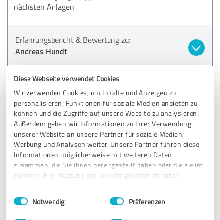
nächsten Anlagen
Erfahrungsbericht & Bewertung zu:
Andreas Hundt
23.08.2025
Jacob S.
Diese Webseite verwendet Cookies
Wir verwenden Cookies, um Inhalte und Anzeigen zu
personalisieren, Funktionen für soziale Medien anbieten zu
5,00 von 5
können und die Zugriffe auf unsere Website zu analysieren.
Außerdem geben wir Informationen zu Ihrer Verwendung
SEHR GUT
unserer Website an unsere Partner für soziale Medien,
Empfehlung
Werbung und Analysen weiter. Unsere Partner führen diese
Informationen möglicherweise mit weiteren Daten
Puh, gerade die Finanzierung war etwas schwierig, weil ich
zusammen, die Sie ihnen bereitgestellt haben oder die sie im
nach einer großen Abfindung keine regelmäßigen
Rahmen Ihrer Nutzung der Dienste gesammelt haben.
Einkünfte mehr erzielen. Doch dank der HuuPa GmbH
Konnten wir alles regeln Und nun habe ich eine
Einwilligungsauswahl
Impressum
|
Datenschutzbestimmungen
Renditestarke Fotovoltaik Anlage mit sicheren Erträgen.
Notwendig
Präferenzen