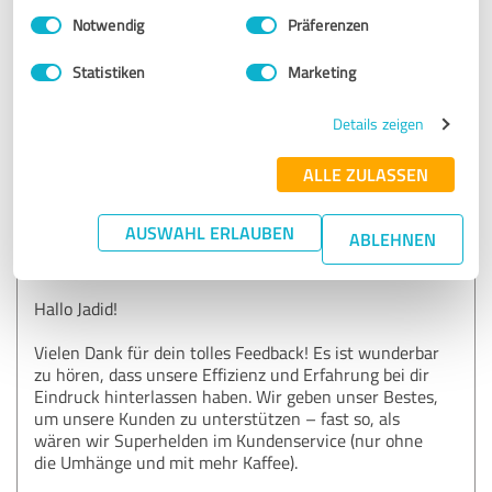
versteht sein Job und steht den Kunden mit Rat und Tat
Einwilligungsauswahl
Impressum
|
Datenschutzbestimmungen
Notwendig
Präferenzen
zur Seite.
sehr professionell,ich kann weiter empfehlen
Statistiken
Marketing
Details zeigen
Erfahrungsbericht & Bewertung zu:
Andreas Trommer Kfz-Sachverständiger
ALLE ZULASSEN
09.10.2025
Jadid
AUSWAHL ERLAUBEN
ABLEHNEN
Kommentar von Andreas Trommer:
Hallo Jadid!
Vielen Dank für dein tolles Feedback! Es ist wunderbar
zu hören, dass unsere Effizienz und Erfahrung bei dir
Eindruck hinterlassen haben. Wir geben unser Bestes,
um unsere Kunden zu unterstützen – fast so, als
wären wir Superhelden im Kundenservice (nur ohne
die Umhänge und mit mehr Kaffee).