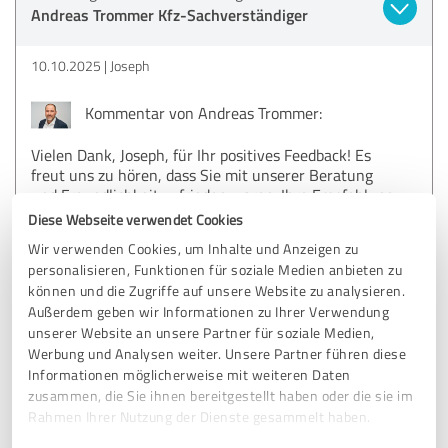
Andreas Trommer Kfz-Sachverständiger
10.10.2025
Joseph
Kommentar von Andreas Trommer:
Vielen Dank, Joseph, für Ihr positives Feedback! Es
freut uns zu hören, dass Sie mit unserer Beratung
und Freundlichkeit zufrieden waren. Ihre Empfehlung
wissen wir sehr zu schätzen. Sollten Sie weitere
Diese Webseite verwendet Cookies
Anregungen oder Fragen haben, stehen wir Ihnen
Wir verwenden Cookies, um Inhalte und Anzeigen zu
gerne zur Verfügung.
personalisieren, Funktionen für soziale Medien anbieten zu
können und die Zugriffe auf unsere Website zu analysieren.
Außerdem geben wir Informationen zu Ihrer Verwendung
5,00 von 5
unserer Website an unsere Partner für soziale Medien,
Werbung und Analysen weiter. Unsere Partner führen diese
SEHR GUT
Informationen möglicherweise mit weiteren Daten
Empfehlung
zusammen, die Sie ihnen bereitgestellt haben oder die sie im
Rahmen Ihrer Nutzung der Dienste gesammelt haben.
Hohe Effizienz und langjährige Erfahrung.