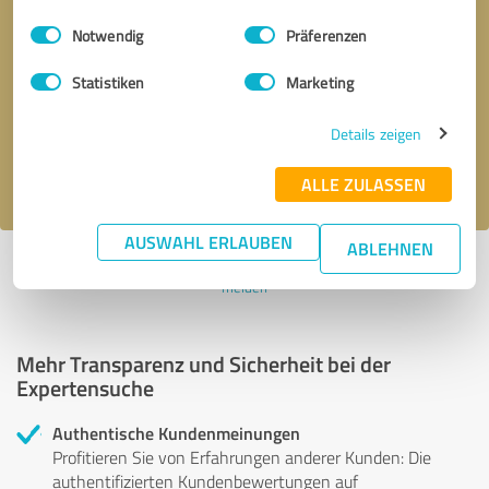
Einwilligungsauswahl
Impressum
|
Datenschutzbestimmungen
Notwendig
Präferenzen
Bitte um Rückruf
* Erforderliche Angaben
Statistiken
Marketing
Nachricht senden
Details zeigen
Ich stimme den
Datenschutzbestimmungen
zu.
ALLE ZULASSEN
AUSWAHL ERLAUBEN
ABLEHNEN
Profil aktiv seit 15.06.2015 |
Letzte Aktualisierung: 08.04.2019
|
Profil
melden
Mehr Transparenz und Sicherheit bei der
Expertensuche
Authentische Kundenmeinungen
Profitieren Sie von Erfahrungen anderer Kunden: Die
authentifizierten Kundenbewertungen auf