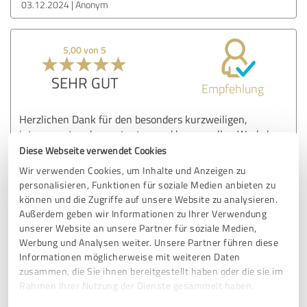
03.12.2024
Anonym
5,00 von 5
SEHR GUT
Empfehlung
Herzlichen Dank für den besonders kurzweiligen,
interessanten, kompetenten und humorvollen Workshop
zum Thema Mobbing! Anke hat es geschafft, dieses
Diese Webseite verwendet Cookies
sensible Thema praxisnah und mit viel Leidenschaft zu
Wir verwenden Cookies, um Inhalte und Anzeigen zu
vermitteln. Ihre humorvolle Art und gleichzeitig sehr
personalisieren, Funktionen für soziale Medien anbieten zu
fachlich fundiert hat sie den Workshop zu einem echten
können und die Zugriffe auf unsere Website zu analysieren.
Highlight gemacht. Die Inhalte wurden so anschaulich und
Außerdem geben wir Informationen zu Ihrer Verwendung
verständlich aufbereitet, dass für jeden etwas dabei war –
unserer Website an unsere Partner für soziale Medien,
ob PädagogInnen, Eltern oder Kinder. Besonders wertvoll
Werbung und Analysen weiter. Unsere Partner führen diese
waren die vielen Inputs, die sich leicht und schnell im
Informationen möglicherweise mit weiteren Daten
Alltag umsetzen lassen.
zusammen, die Sie ihnen bereitgestellt haben oder die sie im
Rahmen Ihrer Nutzung der Dienste gesammelt haben.
Ein absolutes Muss für alle, die mit Kindern arbeiten!