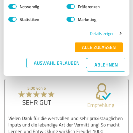
Einwilligungsauswahl
Impressum
|
Datenschutzbestimmungen
Notwendig
Präferenzen
Erfahrungsbericht & Bewertung zu:
Statistiken
Marketing
Anke Obermayer
Details zeigen
01.10.2024
Anonym
ALLE ZULASSEN
Kommentar von Anke Obermayer:
AUSWAHL ERLAUBEN
ABLEHNEN
Vielen lieben Dank! Es hat mir sehr viel Spaß gemacht!
5,00 von 5
SEHR GUT
Empfehlung
Vielen Dank für die wertvollen und sehr praxistauglichen
Inputs und die lebendige Art der Vermittlung! So macht
Lernen und Entwicklung wirklich Freude! 100%