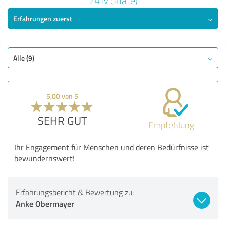
24 Monate)
Erfahrungen zuerst
SEHR GUT
Empfehlung
Qualität
Engagement
Alle (9)
Leistung
Social Impact
5,00 von 5
Atmosphäre
SEHR GUT
Empfehlung
Bewertung anzeigen
Ihr Engagement für Menschen und deren Bedürfnisse ist
bewundernswert!
Erfahrungsbericht & Bewertung zu:
Anke Obermayer