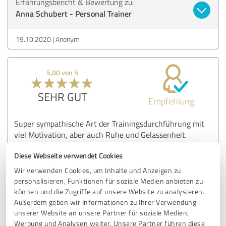
Erfahrungsbericht & Bewertung zu:
Anna Schubert - Personal Trainer
19.10.2020
Anonym
5,00 von 5
SEHR GUT
Empfehlung
Super sympathische Art der Trainingsdurchführung mit
viel Motivation, aber auch Ruhe und Gelassenheit.
Insbesondere das breite Fachwissen und die spezifischen
Diese Webseite verwendet Cookies
Qualifikationen zu den unterschiedlichsten Themen waren
aber der ersten Minute positiv aufgefallen.
Wir verwenden Cookies, um Inhalte und Anzeigen zu
personalisieren, Funktionen für soziale Medien anbieten zu
können und die Zugriffe auf unsere Website zu analysieren.
Erfahrungsbericht & Bewertung zu:
Außerdem geben wir Informationen zu Ihrer Verwendung
Anna Schubert - Personal Trainer
unserer Website an unsere Partner für soziale Medien,
Werbung und Analysen weiter. Unsere Partner führen diese