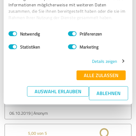
Informationen möglicherweise mit weiteren Daten
06.09.2020
Anonym
zusammen, die Sie ihnen bereitgestellt haben oder die sie im
Rahmen Ihrer Nutzung der Dienste gesammelt haben.
5,00 von 5
Einwilligungsauswahl
Impressum
|
Datenschutzbestimmungen
Notwendig
Präferenzen
SEHR GUT
Statistiken
Marketing
Deine Beratungen und Hilfestellungen sind gut, auch das
Details zeigen
erklären der unterschiedlichen Anwendungen klappt gut...
Gerne wieder
ALLE ZULASSEN
Erfahrungsbericht & Bewertung zu:
AUSWAHL ERLAUBEN
ABLEHNEN
Anna Schubert - Personal Trainer
06.10.2019
Anonym
5,00 von 5