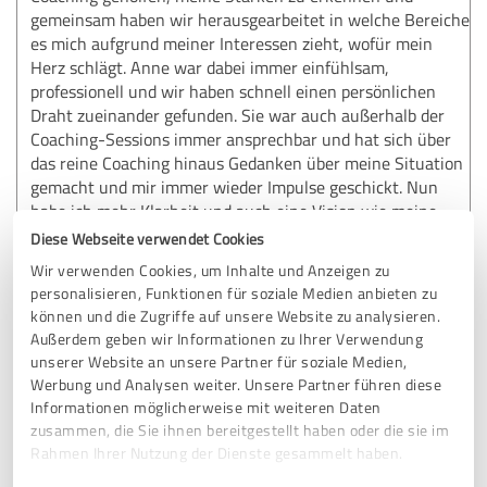
gemeinsam haben wir herausgearbeitet in welche Bereiche
es mich aufgrund meiner Interessen zieht, wofür mein
Herz schlägt. Anne war dabei immer einfühlsam,
professionell und wir haben schnell einen persönlichen
Draht zueinander gefunden. Sie war auch außerhalb der
Coaching-Sessions immer ansprechbar und hat sich über
das reine Coaching hinaus Gedanken über meine Situation
gemacht und mir immer wieder Impulse geschickt. Nun
habe ich mehr Klarheit und auch eine Vision wie meine
berufliche Zukunft aussehen kann und dank Anne habe ich
Diese Webseite verwendet Cookies
auch einen Plan für die ersten Schritte, damit ich losgehen
Wir verwenden Cookies, um Inhalte und Anzeigen zu
kann. Vielen Dank!
personalisieren, Funktionen für soziale Medien anbieten zu
können und die Zugriffe auf unsere Website zu analysieren.
Außerdem geben wir Informationen zu Ihrer Verwendung
Erfahrungsbericht & Bewertung zu:
unserer Website an unsere Partner für soziale Medien,
Berufliches Coaching
Werbung und Analysen weiter. Unsere Partner führen diese
Informationen möglicherweise mit weiteren Daten
zusammen, die Sie ihnen bereitgestellt haben oder die sie im
29.04.2025
Anonym
Rahmen Ihrer Nutzung der Dienste gesammelt haben.