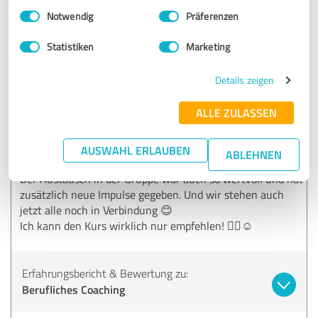
Einwilligungsauswahl
Impressum
|
Datenschutzbestimmungen
5,00 von 5
Notwendig
Präferenzen
SEHR GUT
Statistiken
Marketing
Empfehlung
Details zeigen
Endlich habe ich wieder Zuversicht und Motivation, meine
berufliche Veränderung umzusetzen! 😊 Ich habe total viel
ALLE ZULASSEN
mitgenommen: super nützliche Strategien, die ich auch
zukünftig immer wieder anwenden kann - um meine
Stärken, Werte und Ziele jederzeit im Blick zu behalten
AUSWAHL ERLAUBEN
ABLEHNEN
und darauf aufzubauen.
Der Austausch in der Gruppe war auch so wertvoll und hat
zusätzlich neue Impulse gegeben. Und wir stehen auch
jetzt alle noch in Verbindung 😊
Ich kann den Kurs wirklich nur empfehlen! 👍🏻☺️
Erfahrungsbericht & Bewertung zu:
Berufliches Coaching