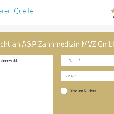
ren Quelle
richt an A&P Zahnmedizin MVZ Gmb
Bitte um Rückruf