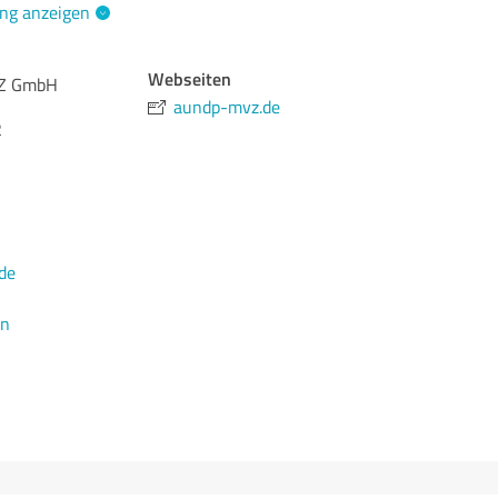
ng anzeigen
Webseiten
VZ GmbH
aundp-mvz.de
2
de
en