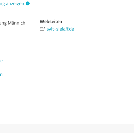
ng anzeigen
Webseiten
ung Männich
sylt-sielaff.de
de
en