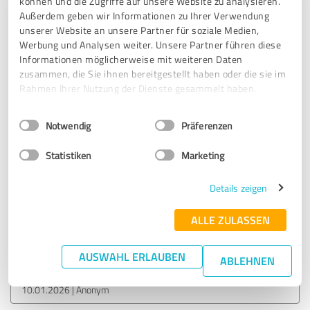
können und die Zugriffe auf unsere Website zu analysieren.
Außerdem geben wir Informationen zu Ihrer Verwendung
unserer Website an unsere Partner für soziale Medien,
13.01.2026
Martin J.
Werbung und Analysen weiter. Unsere Partner führen diese
Informationen möglicherweise mit weiteren Daten
zusammen, die Sie ihnen bereitgestellt haben oder die sie im
5,00 von 5
Rahmen Ihrer Nutzung der Dienste gesammelt haben.
SEHR GUT
Empfehlung
Einwilligungsauswahl
Impressum
|
Datenschutzbestimmungen
Notwendig
Präferenzen
Das gesamte Team von appel insurance brokers ist überaus
Statistiken
Marketing
kompetent und zuverlässig. Die Zusammenarbeit ist
absolut vorbildlich. Ich kann appel insurance brokers
Details zeigen
uneingeschränkt weiterempfehlen.
ALLE ZULASSEN
Erfahrungsbericht & Bewertung zu:
appel insurance brokers gmbh 2025
AUSWAHL ERLAUBEN
ABLEHNEN
10.01.2026
Anonym