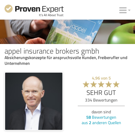
appel insurance brokers gmbh
Absicherungskonzepte für anspruchsvolle Kunden, Freiberufler und
Unternehmen
4,96
von
5
SEHR GUT
334
Bewertungen
davon sind
58
Bewertungen
aus
2
anderen Quellen