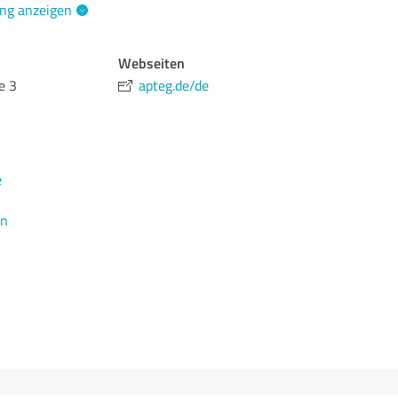
ng anzeigen
Webseiten
e 3
apteg.de/de
e
en