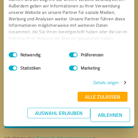
Außerdem geben wir Informationen zu Ihrer Verwendung
unserer Website an unsere Partner für soziale Medien,
Werbung und Analysen weiter. Unsere Partner führen diese
Informationen möglicherweise mit weiteren Daten
zusammen, die Sie ihnen bereitgestellt haben oder die sie im
Rahmen Ihrer Nutzung der Dienste gesammelt haben.
Einwilligungsauswahl
Impressum
|
Datenschutzbestimmungen
Notwendig
Präferenzen
Statistiken
Marketing
Details zeigen
ALLE ZULASSEN
Bitte um Rückruf
* Erforderliche Angaben
AUSWAHL ERLAUBEN
ABLEHNEN
Nachricht senden