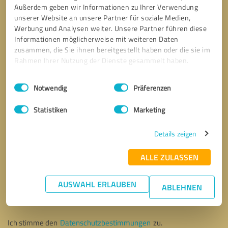
Außerdem geben wir Informationen zu Ihrer Verwendung
unserer Website an unsere Partner für soziale Medien,
Werbung und Analysen weiter. Unsere Partner führen diese
Informationen möglicherweise mit weiteren Daten
zusammen, die Sie ihnen bereitgestellt haben oder die sie im
Rahmen Ihrer Nutzung der Dienste gesammelt haben.
Einwilligungsauswahl
Impressum
|
Datenschutzbestimmungen
Notwendig
Präferenzen
Statistiken
Marketing
Details zeigen
ALLE ZULASSEN
Bitte um Rückruf
* Erforderliche Angaben
AUSWAHL ERLAUBEN
ABLEHNEN
Nachricht senden
Ich stimme den
Datenschutzbestimmungen
zu.