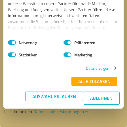
unserer Website an unsere Partner für soziale Medien,
Werbung und Analysen weiter. Unsere Partner führen diese
Informationen möglicherweise mit weiteren Daten
zusammen, die Sie ihnen bereitgestellt haben oder die sie im
Rahmen Ihrer Nutzung der Dienste gesammelt haben.
Einwilligungsauswahl
Impressum
|
Datenschutzbestimmungen
Notwendig
Präferenzen
Statistiken
Marketing
Details zeigen
ALLE ZULASSEN
Bitte um Rückruf
* Erforderliche Angaben
AUSWAHL ERLAUBEN
ABLEHNEN
Nachricht senden
Ich stimme den
Datenschutzbestimmungen
zu.