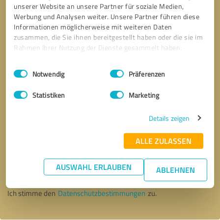
unserer Website an unsere Partner für soziale Medien,
Werbung und Analysen weiter. Unsere Partner führen diese
Informationen möglicherweise mit weiteren Daten
zusammen, die Sie ihnen bereitgestellt haben oder die sie im
Rahmen Ihrer Nutzung der Dienste gesammelt haben.
Einwilligungsauswahl
Impressum
|
Datenschutzbestimmungen
Notwendig
Präferenzen
Statistiken
Marketing
Details zeigen
ALLE ZULASSEN
Bitte um Rückruf
* Erforderliche Angaben
AUSWAHL ERLAUBEN
ABLEHNEN
Nachricht senden
Ich stimme den
Datenschutzbestimmungen
zu.