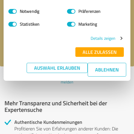
Einwilligungsauswahl
Impressum
|
Datenschutzbestimmungen
Notwendig
Präferenzen
Bitte um Rückruf
* Erforderliche Angaben
Statistiken
Marketing
Nachricht senden
Details zeigen
Ich stimme den
Datenschutzbestimmungen
zu.
ALLE ZULASSEN
AUSWAHL ERLAUBEN
ABLEHNEN
Profil aktiv seit 18.11.2025 |
Letzte Aktualisierung: 18.11.2025
|
Profil
melden
Mehr Transparenz und Sicherheit bei der
Expertensuche
Authentische Kundenmeinungen
Profitieren Sie von Erfahrungen anderer Kunden: Die