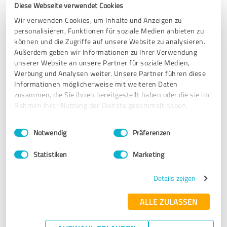
Diese Webseite verwendet Cookies
SEHR GUT
Empfehlung
Wir verwenden Cookies, um Inhalte und Anzeigen zu
personalisieren, Funktionen für soziale Medien anbieten zu
Ich durfte Arthur Roscha bereits zum zweiten mal erleben
können und die Zugriffe auf unsere Website zu analysieren.
und war auch dieses mal völlig begeistert!!!
Außerdem geben wir Informationen zu Ihrer Verwendung
Vielen Dank für den tollen Abend
unserer Website an unsere Partner für soziale Medien,
Werbung und Analysen weiter. Unsere Partner führen diese
Informationen möglicherweise mit weiteren Daten
zusammen, die Sie ihnen bereitgestellt haben oder die sie im
Erfahrungsbericht & Bewertung zu:
Rahmen Ihrer Nutzung der Dienste gesammelt haben.
Arthur Roscha- Magie und Scharlatanerie
Einwilligungsauswahl
Impressum
|
Datenschutzbestimmungen
Notwendig
Präferenzen
08.11.2024
Anonym
Statistiken
Marketing
5,00 von 5
Details zeigen
SEHR GUT
Empfehlung
ALLE ZULASSEN
Wir hatten Arthur für einen Firmenevent gebucht.