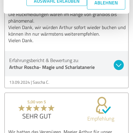
AUSWAHL ERLAUBEN
Er hat uns mit seiner Art wie auch seiner Magie
ABLEHNEN
verzaubert.
Die Rückmeldungen waren im Range von grandios bis
phänomenal.
Vielen Dank, wir würden Arthur sofort wieder buchen und
können ihn nur wärmstens weiterempfehlen.
Vielen Dank.
Erfahrungsbericht & Bewertung zu:
Arthur Roscha- Magie und Scharlatanerie
13.09.2024
Sascha C.
5,00 von 5
SEHR GUT
Empfehlung
Wir hatten das Vergnügen, Magier Arthur für unser