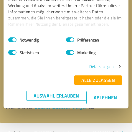
Werbung und Analysen weiter. Unsere Partner führen diese
Informationen möglicherweise mit weiteren Daten
zusammen, die Sie ihnen bereitgestellt haben oder die sie im
Rahmen Ihrer Nutzung der Dienste gesammelt haben.
Einwilligungsauswahl
Impressum
|
Datenschutzbestimmungen
Notwendig
Präferenzen
Statistiken
Marketing
Details zeigen
Bitte um Rückruf
* Erforderliche Angaben
ALLE ZULASSEN
Nachricht senden
AUSWAHL ERLAUBEN
ABLEHNEN
Ich stimme den
Datenschutzbestimmungen
zu.