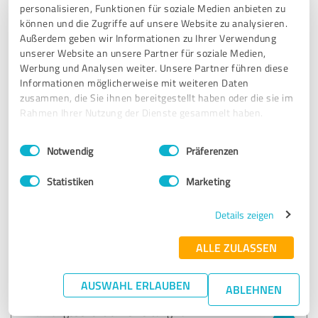
personalisieren, Funktionen für soziale Medien anbieten zu
Das gibt ein großes Gefühl von Sicherheit und Ruhe.
können und die Zugriffe auf unsere Website zu analysieren.
Außerdem geben wir Informationen zu Ihrer Verwendung
Auch habe ich die Beine und ihre Möglichkeiten, v.a. inkl.
unserer Website an unsere Partner für soziale Medien,
Po und Hocke und Hockengang ... neu entdeckt. Herrlich!!!
Werbung und Analysen weiter. Unsere Partner führen diese
Informationen möglicherweise mit weiteren Daten
Man hat noch sehr lange von dem Input dieses
zusammen, die Sie ihnen bereitgestellt haben oder die sie im
Wochenendes.
Rahmen Ihrer Nutzung der Dienste gesammelt haben.
Um das alles in den Alltag zu integrieren und alte
Einwilligungsauswahl
Impressum
|
Datenschutzbestimmungen
Notwendig
Präferenzen
Bewegungs- und Haltungsgewohnheiten anzupassen.
Statistiken
Marketing
Ich liebe das, hier zu verfeinern und immer genauer
hinzuspüren und zu schauen.
Details zeigen
Und genau dafür ist Astrid der perfekte Coach.
ALLE ZULASSEN
1000 DANK!
AUSWAHL ERLAUBEN
ABLEHNEN
Erfahrungsbericht & Bewertung zu: