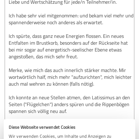
Liebe und Wertschätzung für jede/n Teilnehmer/in.
Ich habe sehr viel mitgenommen: und bekam viel mehr und
spannenderweise noch anderes als erwartet.
Ich spürte, dass ganz neue Energien flossen. Ein neues
Entfalten im Brustkorb, besonders auf der Rückseite hat
bei mir sogar auf energetisch-seelischer Ebene etwas
angestoßen, das mich sehr freut.
Merke, wie mich das auch innerlich stärker machte. Mir
wortwörtlich half, mich mehr "aufzurichten", mich leichter
auch mal wehren zu können (falls nötig).
Ich konnte an neue Stellen atmen, den Latissimus an den
Seiten ("Flügelchen") anders spüren und die Rippenbögen
spannen sich völlig neu auf.
Fühlte eine Haltung von Kraft (und liebevollem Schutz des
Diese Webseite verwendet Cookies
Herzensraumes, ohne sich zu "panzern").
Wir verwenden Cookies, um Inhalte und Anzeigen zu