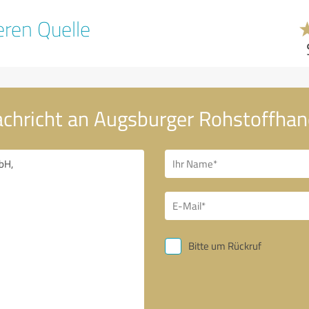
ren Quelle
achricht an Augsburger Rohstoffha
Bitte um Rückruf