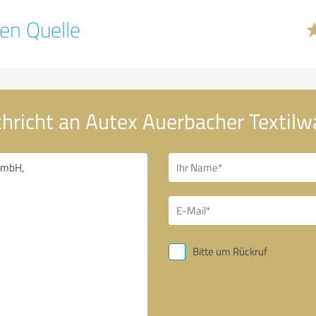
en Quelle
chricht an Autex Auerbacher Texti
Bitte um Rückruf