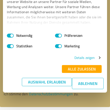
unserer Website an unsere Partner für soziale Medien,
Werbung und Analysen weiter. Unsere Partner führen diese
Informationen möglicherweise mit weiteren Daten
zusammen, die Sie ihnen bereitgestellt haben oder die sie im
Rahmen Ihrer Nutzung der Dienste gesammelt haben.
Einwilligungsauswahl
Impressum
|
Datenschutzbestimmungen
Notwendig
Präferenzen
Statistiken
Marketing
Details zeigen
Bitte um Rückruf
* Erforderliche Angaben
ALLE ZULASSEN
AUSWAHL ERLAUBEN
Nachricht senden
ABLEHNEN
Ich stimme den
Datenschutzbestimmungen
zu.