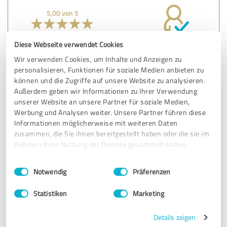
5,00 von 5
SEHR GUT
Empfehlung
Diese Webseite verwendet Cookies
Wir verwenden Cookies, um Inhalte und Anzeigen zu
Es hat einfach alles geklappt. Herr Keckeisen und sein
personalisieren, Funktionen für soziale Medien anbieten zu
Mitarbeiter waren stets kompetent und freundlich, wir
können und die Zugriffe auf unsere Website zu analysieren.
wurden in die neue Bedienung der Autosoftware gut
Außerdem geben wir Informationen zu Ihrer Verwendung
eingeleitet.
unserer Website an unsere Partner für soziale Medien,
Werbung und Analysen weiter. Unsere Partner führen diese
Informationen möglicherweise mit weiteren Daten
Erfahrungsbericht & Bewertung zu:
zusammen, die Sie ihnen bereitgestellt haben oder die sie im
Autohaus Keckeisen Gmbh
Rahmen Ihrer Nutzung der Dienste gesammelt haben.
Einwilligungsauswahl
Impressum
|
Datenschutzbestimmungen
09.10.2025
Regina L.
Notwendig
Präferenzen
Statistiken
Marketing
5,00 von 5
Details zeigen
SEHR GUT