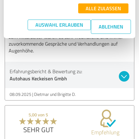
Empfehlung
ALLE ZULASSEN
Wir würden das Autohaus immer wieder empfehlen. Es war
für uns ein sehr guter Kontakt, wobei auch die
AUSWAHL ERLAUBEN
ABLEHNEN
Kommunikation und Flexibilität super liefen. Vom Chef bis
zum Mitarbeiter waren es sehr freundliche und immer
zuvorkommende Gespräche und Verhandlungen auf
Augenhöhe.
Erfahrungsbericht & Bewertung zu:
Autohaus Keckeisen Gmbh
08.09.2025
Dietmar und Brigitte D.
5,00 von 5
SEHR GUT
Empfehlung