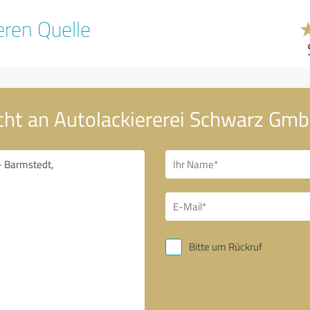
ren Quelle
cht an Autolackiererei Schwarz Gm
Bitte um Rückruf