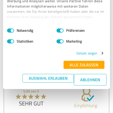
Werbung und Analysen weiter. Unsere Partner führen diese
SEHR GUT
Empfehlung
Informationen möglicherweise mit weiteren Daten
zusammen, die Sie ihnen bereitgestellt haben oder die sie im
Frau Wolff hat sich sehr viel Zeit für die Besichtigung
Rahmen Ihrer Nutzung der Dienste gesammelt haben.
(ohne weitere Kaufinteressenten) genommen und eine
Einwilligungsauswahl
Impressum
|
Datenschutzbestimmungen
sehr gute und freundliche Atmosphäre geschaffen. Sie war
Notwendig
Präferenzen
ab dem ersten Kontakt sehr kompetent, hilfsbereit und mit
dem Anwesen vertraut.
Statistiken
Marketing
Details zeigen
Erfahrungsbericht & Bewertung zu:
AW Immobilienmakler
ALLE ZULASSEN
17.07.2025
Anonym
AUSWAHL ERLAUBEN
ABLEHNEN
5,00 von 5
SEHR GUT
Empfehlung