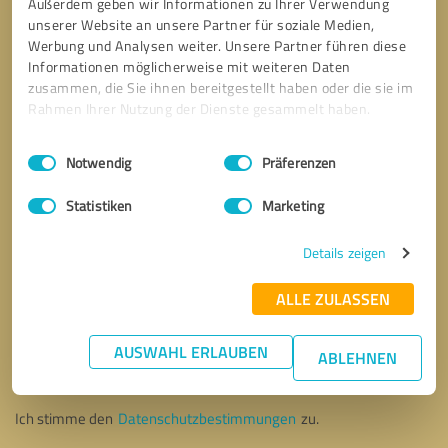
Außerdem geben wir Informationen zu Ihrer Verwendung
unserer Website an unsere Partner für soziale Medien,
Werbung und Analysen weiter. Unsere Partner führen diese
Informationen möglicherweise mit weiteren Daten
zusammen, die Sie ihnen bereitgestellt haben oder die sie im
Rahmen Ihrer Nutzung der Dienste gesammelt haben.
Einwilligungsauswahl
Impressum
|
Datenschutzbestimmungen
Notwendig
Präferenzen
Statistiken
Marketing
Details zeigen
ALLE ZULASSEN
Bitte um Rückruf
* Erforderliche Angaben
AUSWAHL ERLAUBEN
ABLEHNEN
Nachricht senden
Ich stimme den
Datenschutzbestimmungen
zu.