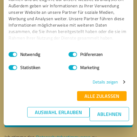
Außerdem geben wir Informationen zu Ihrer Verwendung
unserer Website an unsere Partner für soziale Medien,
Werbung und Analysen weiter. Unsere Partner führen diese
Informationen möglicherweise mit weiteren Daten
zusammen, die Sie ihnen bereitgestellt haben oder die sie im
Rahmen Ihrer Nutzung der Dienste gesammelt haben.
Einwilligungsauswahl
Impressum
|
Datenschutzbestimmungen
Notwendig
Präferenzen
Statistiken
Marketing
Details zeigen
ALLE ZULASSEN
Bitte um Rückruf
* Erforderliche Angaben
AUSWAHL ERLAUBEN
ABLEHNEN
Nachricht senden