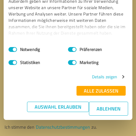
Außerdem geben wir Informationen zu Ihrer Verwendung
unserer Website an unsere Partner für soziale Medien,
Werbung und Analysen weiter. Unsere Partner führen diese
Informationen möglicherweise mit weiteren Daten
zusammen, die Sie ihnen bereitgestellt haben oder die sie im
Rahmen Ihrer Nutzung der Dienste gesammelt haben.
Einwilligungsauswahl
Impressum
|
Datenschutzbestimmungen
Notwendig
Präferenzen
Statistiken
Marketing
Details zeigen
ALLE ZULASSEN
Bitte um Rückruf
* Erforderliche Angaben
AUSWAHL ERLAUBEN
ABLEHNEN
Nachricht senden
Ich stimme den
Datenschutzbestimmungen
zu.