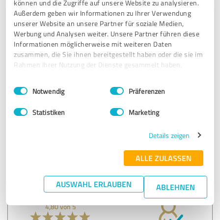
können und die Zugriffe auf unsere Website zu analysieren.
04.12.2024
Anonym
Außerdem geben wir Informationen zu Ihrer Verwendung
unserer Website an unsere Partner für soziale Medien,
Werbung und Analysen weiter. Unsere Partner führen diese
5,00 von 5
Informationen möglicherweise mit weiteren Daten
zusammen, die Sie ihnen bereitgestellt haben oder die sie im
SEHR GUT
Rahmen Ihrer Nutzung der Dienste gesammelt haben.
Empfehlung
Einwilligungsauswahl
Impressum
|
Datenschutzbestimmungen
Notwendig
Präferenzen
Es war super! Danke!
Statistiken
Marketing
Erfahrungsbericht & Bewertung zu:
Details zeigen
"Nach dem Projekt ist vor dem Projekt"-
Workshop
ALLE ZULASSEN
04.12.2024
Emil D.
AUSWAHL ERLAUBEN
ABLEHNEN
4,80 von 5