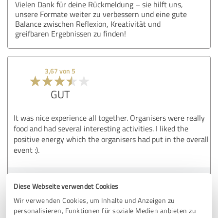
Vielen Dank für deine Rückmeldung – sie hilft uns,
unsere Formate weiter zu verbessern und eine gute
Balance zwischen Reflexion, Kreativität und
greifbaren Ergebnissen zu finden!
3,67 von 5
GUT
It was nice experience all together. Organisers were really
food and had several interesting activities. I liked the
positive energy which the organisers had put in the overall
event :).
Erfahrungsbericht & Bewertung zu:
Diese Webseite verwendet Cookies
"Nach dem Projekt ist vor dem Projekt"-
Wir verwenden Cookies, um Inhalte und Anzeigen zu
Workshop
personalisieren, Funktionen für soziale Medien anbieten zu