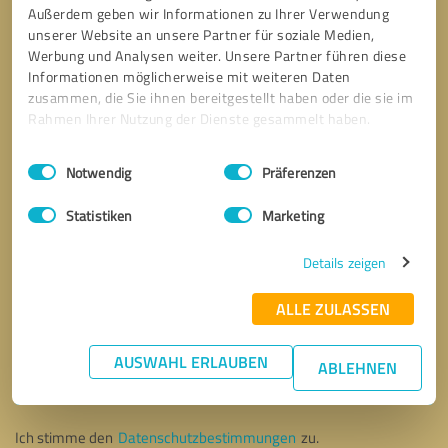
Außerdem geben wir Informationen zu Ihrer Verwendung
unserer Website an unsere Partner für soziale Medien,
Werbung und Analysen weiter. Unsere Partner führen diese
Informationen möglicherweise mit weiteren Daten
zusammen, die Sie ihnen bereitgestellt haben oder die sie im
Rahmen Ihrer Nutzung der Dienste gesammelt haben.
Einwilligungsauswahl
Impressum
|
Datenschutzbestimmungen
Notwendig
Präferenzen
Statistiken
Marketing
Details zeigen
ALLE ZULASSEN
Bitte um Rückruf
* Erforderliche Angaben
AUSWAHL ERLAUBEN
ABLEHNEN
Nachricht senden
Ich stimme den
Datenschutzbestimmungen
zu.