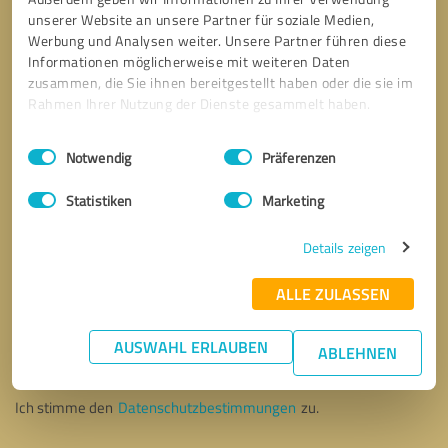
unserer Website an unsere Partner für soziale Medien,
Werbung und Analysen weiter. Unsere Partner führen diese
Informationen möglicherweise mit weiteren Daten
zusammen, die Sie ihnen bereitgestellt haben oder die sie im
Rahmen Ihrer Nutzung der Dienste gesammelt haben.
Einwilligungsauswahl
Impressum
|
Datenschutzbestimmungen
Notwendig
Präferenzen
Statistiken
Marketing
Details zeigen
ALLE ZULASSEN
Bitte um Rückruf
* Erforderliche Angaben
AUSWAHL ERLAUBEN
ABLEHNEN
Nachricht senden
Ich stimme den
Datenschutzbestimmungen
zu.