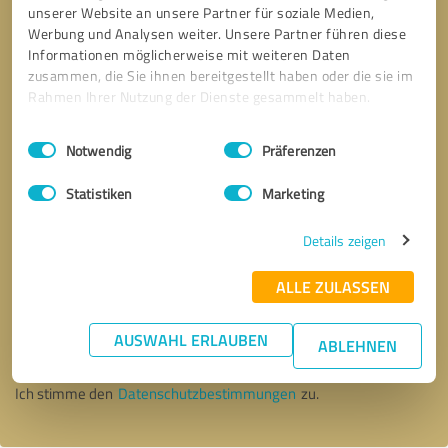
unserer Website an unsere Partner für soziale Medien,
Werbung und Analysen weiter. Unsere Partner führen diese
Informationen möglicherweise mit weiteren Daten
zusammen, die Sie ihnen bereitgestellt haben oder die sie im
Rahmen Ihrer Nutzung der Dienste gesammelt haben.
Einwilligungsauswahl
Impressum
|
Datenschutzbestimmungen
Notwendig
Präferenzen
Statistiken
Marketing
Details zeigen
ALLE ZULASSEN
Bitte um Rückruf
* Erforderliche Angaben
AUSWAHL ERLAUBEN
ABLEHNEN
Nachricht senden
Ich stimme den
Datenschutzbestimmungen
zu.