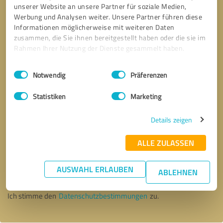
unserer Website an unsere Partner für soziale Medien,
Werbung und Analysen weiter. Unsere Partner führen diese
Informationen möglicherweise mit weiteren Daten
zusammen, die Sie ihnen bereitgestellt haben oder die sie im
Rahmen Ihrer Nutzung der Dienste gesammelt haben.
Einwilligungsauswahl
Impressum
|
Datenschutzbestimmungen
Notwendig
Präferenzen
Statistiken
Marketing
Details zeigen
ALLE ZULASSEN
Bitte um Rückruf
* Erforderliche Angaben
AUSWAHL ERLAUBEN
ABLEHNEN
Nachricht senden
Ich stimme den
Datenschutzbestimmungen
zu.