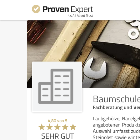
Baumschule
Fachberatung und Ver
Laubgehölze, Nadelgeh
4,80
von
5
angebotenen Produkte
Auswahl umfasst zude
SEHR GUT
Steinobst sowie winte