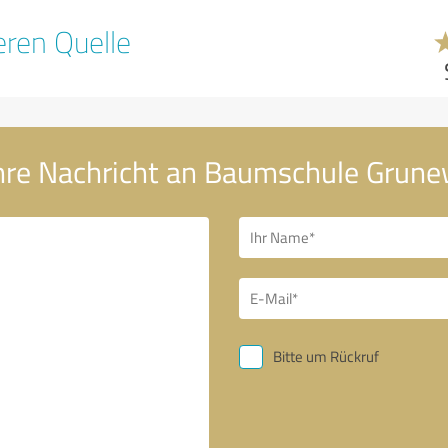
ren Quelle
hre Nachricht an Baumschule Grune
Bitte um Rückruf