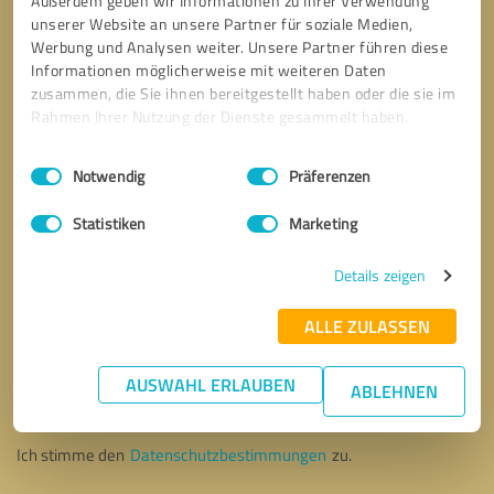
Außerdem geben wir Informationen zu Ihrer Verwendung
unserer Website an unsere Partner für soziale Medien,
Werbung und Analysen weiter. Unsere Partner führen diese
Informationen möglicherweise mit weiteren Daten
zusammen, die Sie ihnen bereitgestellt haben oder die sie im
Rahmen Ihrer Nutzung der Dienste gesammelt haben.
Einwilligungsauswahl
Impressum
|
Datenschutzbestimmungen
Notwendig
Präferenzen
Statistiken
Marketing
Details zeigen
ALLE ZULASSEN
Bitte um Rückruf
* Erforderliche Angaben
AUSWAHL ERLAUBEN
ABLEHNEN
Nachricht senden
Ich stimme den
Datenschutzbestimmungen
zu.