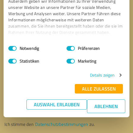
Außerdem geben wir Informationen zu Ihrer Verwendung
unserer Website an unsere Partner für soziale Medien,
Werbung und Analysen weiter. Unsere Partner führen diese
Informationen möglicherweise mit weiteren Daten
zusammen, die Sie ihnen bereitgestellt haben oder die sie im
Rahmen Ihrer Nutzung der Dienste gesammelt haben.
Einwilligungsauswahl
Impressum
|
Datenschutzbestimmungen
Notwendig
Präferenzen
Statistiken
Marketing
Details zeigen
ALLE ZULASSEN
Bitte um Rückruf
* Erforderliche Angaben
AUSWAHL ERLAUBEN
ABLEHNEN
Nachricht senden
Ich stimme den
Datenschutzbestimmungen
zu.