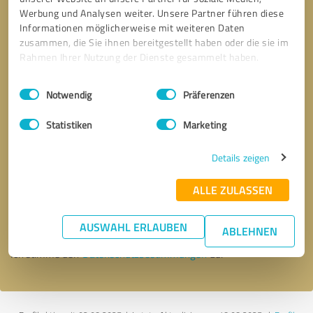
Werbung und Analysen weiter. Unsere Partner führen diese
Informationen möglicherweise mit weiteren Daten
zusammen, die Sie ihnen bereitgestellt haben oder die sie im
Rahmen Ihrer Nutzung der Dienste gesammelt haben.
Einwilligungsauswahl
Impressum
|
Datenschutzbestimmungen
Notwendig
Präferenzen
Statistiken
Marketing
Details zeigen
Bitte um Rückruf
* Erforderliche Angaben
ALLE ZULASSEN
Nachricht senden
AUSWAHL ERLAUBEN
ABLEHNEN
Ich stimme den
Datenschutzbestimmungen
zu.