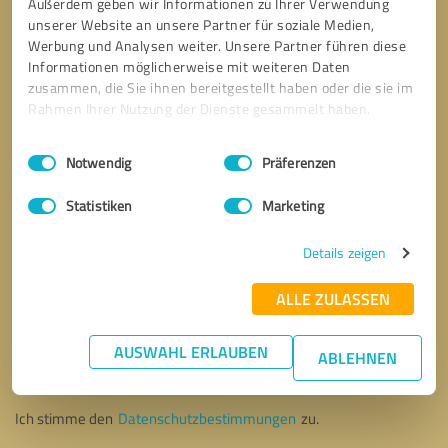
Außerdem geben wir Informationen zu Ihrer Verwendung
unserer Website an unsere Partner für soziale Medien,
Werbung und Analysen weiter. Unsere Partner führen diese
Informationen möglicherweise mit weiteren Daten
zusammen, die Sie ihnen bereitgestellt haben oder die sie im
Rahmen Ihrer Nutzung der Dienste gesammelt haben.
Einwilligungsauswahl
Impressum
|
Datenschutzbestimmungen
Notwendig
Präferenzen
Statistiken
Marketing
Details zeigen
ALLE ZULASSEN
Bitte um Rückruf
* Erforderliche Angaben
AUSWAHL ERLAUBEN
ABLEHNEN
Nachricht senden
Ich stimme den
Datenschutzbestimmungen
zu.