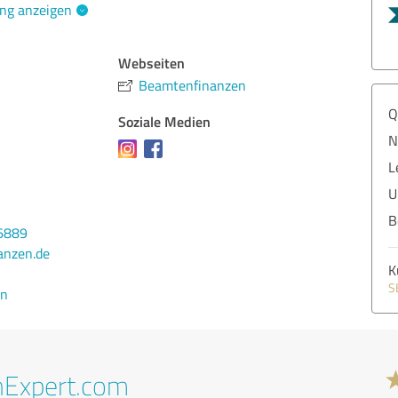
ng anzeigen
Webseiten
Beamtenfinanzen
Q
Soziale Medien
N
L
U
B
6889
anzen.de
K
S
en
nExpert.com