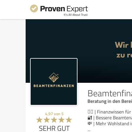
Beamtenfin
Beratung in den Bere
👨‍⚖️ | Finanzwissen f
4,97
von
5
🔐 | Bessere Beamten
💸 | Mehr Wohlstand i
SEHR GUT
...