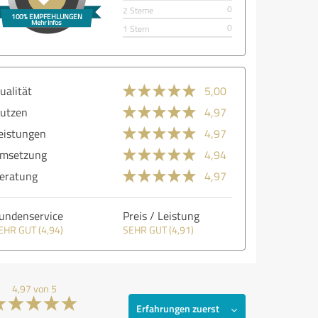
0
2 Sterne
0
1 Stern
ualität
5,00
utzen
4,97
eistungen
4,97
msetzung
4,94
eratung
4,97
undenservice
Preis / Leistung
EHR GUT (4,94)
SEHR GUT (4,91)
4,97 von 5
Erfahrungen zuerst