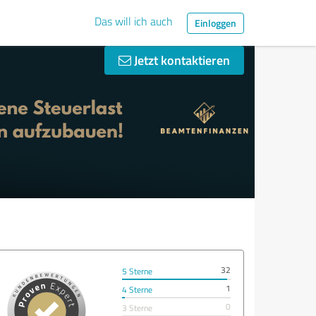
Das will ich auch
Einloggen
Jetzt kontaktieren
32
5 Sterne
1
4 Sterne
0
3 Sterne