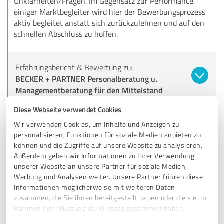
Unklarheiten/Fragen. Im Gegensatz zur Performance
einiger Marktbegleiter wird hier der Bewerbungsprozess
aktiv begleitet anstatt sich zurückzulehnen und auf den
schnellen Abschluss zu hoffen.
Erfahrungsbericht & Bewertung zu:
BECKER + PARTNER Personalberatung u.
Managementberatung für den Mittelstand
PartG.
Diese Webseite verwendet Cookies
Wir verwenden Cookies, um Inhalte und Anzeigen zu
17.03.2026
Anonym
personalisieren, Funktionen für soziale Medien anbieten zu
können und die Zugriffe auf unsere Website zu analysieren.
Außerdem geben wir Informationen zu Ihrer Verwendung
5,00 von 5
unserer Website an unsere Partner für soziale Medien,
Werbung und Analysen weiter. Unsere Partner führen diese
SEHR GUT
Empfehlung
Informationen möglicherweise mit weiteren Daten
zusammen, die Sie ihnen bereitgestellt haben oder die sie im
Rahmen Ihrer Nutzung der Dienste gesammelt haben.
Meine gesamten Vorstellungen wurden eingehalten.
Während des gesamten Prozesses begleitete mich Herr