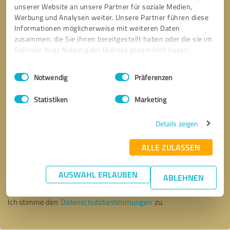
unserer Website an unsere Partner für soziale Medien,
Werbung und Analysen weiter. Unsere Partner führen diese
Informationen möglicherweise mit weiteren Daten
zusammen, die Sie ihnen bereitgestellt haben oder die sie im
Rahmen Ihrer Nutzung der Dienste gesammelt haben.
Einwilligungsauswahl
Impressum
|
Datenschutzbestimmungen
Notwendig
Präferenzen
Statistiken
Marketing
Details zeigen
ALLE ZULASSEN
Bitte um Rückruf
* Erforderliche Angaben
AUSWAHL ERLAUBEN
ABLEHNEN
Nachricht senden
Ich stimme den
Datenschutzbestimmungen
zu.