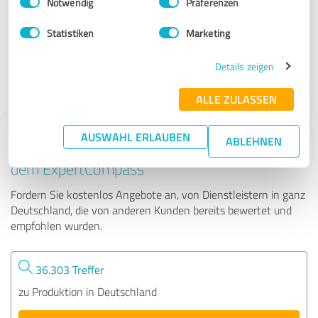
Notwendig
Präferenzen
B11
Statistiken
Marketing
62 Bewertungen
Details zeigen
4.97 von 5
ALLE ZULASSEN
AUSWAHL ERLAUBEN
ABLEHNEN
Tipp: Die passenden Experten finden - mit
dem ExpertCompass
Fordern Sie kostenlos Angebote an, von Dienstleistern in ganz
Deutschland, die von anderen Kunden bereits bewertet und
empfohlen wurden.
36.303 Treffer
zu Produktion in Deutschland