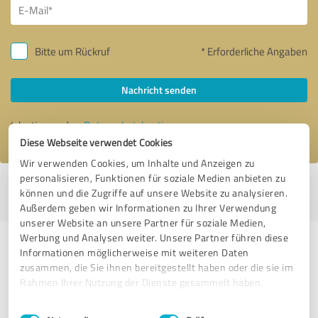
Bitte um Rückruf
* Erforderliche Angaben
Nachricht senden
Ich stimme den
Datenschutzbestimmungen
zu.
Diese Webseite verwendet Cookies
Wir verwenden Cookies, um Inhalte und Anzeigen zu
personalisieren, Funktionen für soziale Medien anbieten zu
Profil aktiv seit 03.09.2025 |
Letzte Aktualisierung: 03.09.2025
|
Profil
können und die Zugriffe auf unsere Website zu analysieren.
melden
Außerdem geben wir Informationen zu Ihrer Verwendung
unserer Website an unsere Partner für soziale Medien,
Werbung und Analysen weiter. Unsere Partner führen diese
Erfahrungen zu weiteren
Informationen möglicherweise mit weiteren Daten
Anbietern aus dem Bereich
zusammen, die Sie ihnen bereitgestellt haben oder die sie im
Rahmen Ihrer Nutzung der Dienste gesammelt haben.
Produktion
Einwilligungsauswahl
Impressum
|
Datenschutzbestimmungen